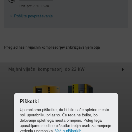
Pon–pet: 7.30–15.30
Pošljite povpraševanje
Pregled naših vijačnih kompresorjev z vbrizgavanjem olja
Majhni vijačni kompresorji do 22 kW
Piškotki
Uporabljamo piškotke, da bi bilo naše spletno mesto
bolj uporabniku prijazno. Če tega ne želite, bo
delovanje spletnega mesta omejeno. Poleg tega
uporabljamo sledilne piškotke tretjih oseb za merjenje
vedenja uporabnika.
Več o piškotkih.