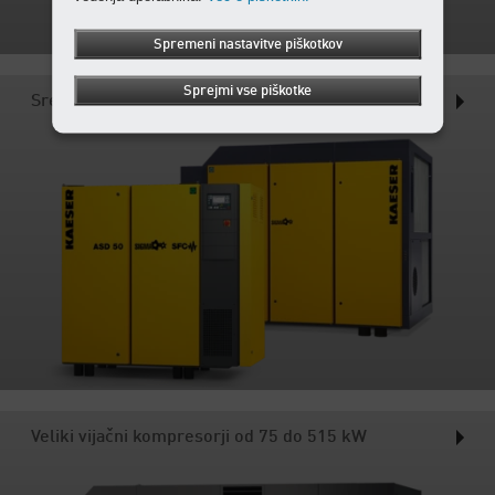
Spremeni nastavitve piškotkov
Sprejmi vse piškotke
Srednje veliki vijačni kompresorji od 18 do 110 kW
Veliki vijačni kompresorji od 75 do 515 kW