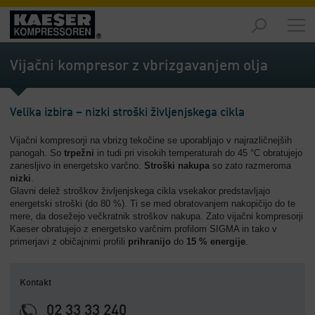
Izdelki
-
Vijačni kompresor z vbrizgavanjem olja
Pregled
Rešitve
Velika izbira – nizki stroški življenjskega cikla
-
Pregled
Vijačni kompresorji na vbrizg tekočine se uporabljajo v najrazličnejših
panogah. So
trpežni
in tudi pri visokih temperaturah do 45 °C obratujejo
Servis
zanesljivo in energetsko varčno.
Stroški nakupa
so zato razmeroma
-
nizki
.
Pregled
Glavni delež stroškov življenjskega cikla vsekakor predstavljajo
energetski stroški (do 80 %). Ti se med obratovanjem nakopičijo do te
mere, da dosežejo večkratnik stroškov nakupa. Zato vijačni kompresorji
Podjetje
Kaeser obratujejo z energetsko varčnim profilom SIGMA in tako v
-
primerjavi z običajnimi profili
prihranijo
do
15 % energije
.
Pregled
Kontakt
02 33 33 240