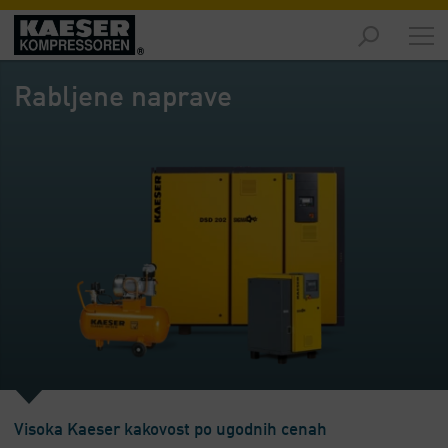
Izdelki
-
Rabljene naprave
Pregled
Rešitve
-
Pregled
Servis
-
Pregled
Podjetje
-
Pregled
Visoka Kaeser kakovost po ugodnih cenah