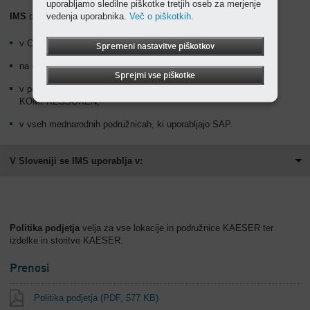
uporabljamo sledilne piškotke tretjih oseb za merjenje
vedenja uporabnika.
Več o piškotkih.
IMS
družbe KAESER KOMPRESSOREN SE se uporablja
v Coburgu,
Spremeni nastavitve piškotkov
na naših nemških lokacijah,
Sprejmi vse piškotke
v povezanih družbah za operativno upravljanje KAESER
KOMPRESSOREN,
v vseh mednarodnih podružnicah, ki uporabljajo SAP.
V Sloveniji se IMS uporablja v:
Politika podjetja
velja za vse lokacije in podružnice KAESER ter
izdelke in storitve KAESER.
Prenosi
Politika podjetja
(PDF, 577 KB)