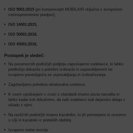
ISO 9001:2015
(pri kompresorjih MOBILAIR vključno z evropskimi
cestnoprometnimi predpisi),
ISO 14001:2015,
ISO 50001:2018,
ISO 45001:2018,
Postopek je sledeč:
Na posameznih področjih podjetja zaposlujemo sodelavce, ki lahko
predložijo dokazila o potrebni izobrazbi in usposobljenosti ter
izvajamo ponavljajoča se usposabljanja in izobraževanja.
Zagotavljamo potrebna obratovalna sredstva.
K vsem vprašanjem v zvezi s standardi imamo pisna navodila in
lahko kadar koli dokažemo, da naši sodelavci tudi dejansko delajo v
skladu z njimi.
Na različnih področjih imamo kazalnike, ki jih primerjamo in ocenimo
s cilji in kazalniki iz preteklih obdobij.
Izvajamo redne revizije.