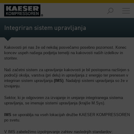
Izdelki
-
Integriran sistem upravljanja
Pregled
Rešitve
Kakovosti pri nas že od nekdaj posvečamo posebno pozornost. Konec
-
koncev uspeh našega podjetja temelji na kakovosti naših izdelkov in
Pregled
storitev.
Servis
Naš začetni sistem za upravljanje kakovosti je bil postopoma razširjen s
-
področji okolja, varstva (pri delu) in upravljanja z energijo ter prenesen v
Pregled
integriran sistem upravljanja
(IMS)
. Nadaljnji sistemi upravljanja so že v
izvajanju.
Podjetje
Sektor, ki je odgovoren za izvajanje in urejanje integriranega sistema
-
upravljanja, se imenuje sistemi upravljanja (krajše M.Sys).
Pregled
IMS
se uporablja na vseh lokacijah družbe KAESER KOMPRESSOREN
po svetu.
V IMS zabeležimo izpolnjevanje zahtev naslednjih standardov: