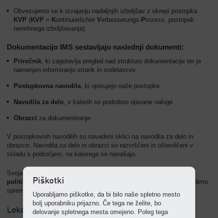
Obvezujemo se k izvajanju nadaljnjih izboljšav z ukrepi postopka
KVP
(
KVP
=
K
ontinuierlicher
V
erbesserungs-
P
rozess, postopek
nenehnega izboljševanja).
Dokumentacijo IMS sestavljajo naslednji dokumenti:
Priročnik
, ki zagotavlja pregled nad strukturo dokumentacije ter je
namenjen informiranju strank in sodelavcev
Postopkovna navodila
, ki opisujejo naše postopke
Navodila za delo
, v katerih so podrobno opisane naloge
Obrazci
za dokumentiranje
V postopkovnih navodilih so navedeni sklici na navodila za delo in
obrazce. Navodila za delo in obrazci so razvrščeni in oštevilčeni v
skladu s področjem, na katerega se nanašajo.
Svoja osnovna vodila želimo zaposlenim in strankam predstaviti v
Piškotki
politiki podjetja
. Politiko redno ocenjujemo in jo po potrebi prilagodimo
spremenjenim okvirnim pogojem.
Uporabljamo piškotke, da bi bilo naše spletno mesto
bolj uporabniku prijazno. Če tega ne želite, bo
Lokacije
delovanje spletnega mesta omejeno. Poleg tega