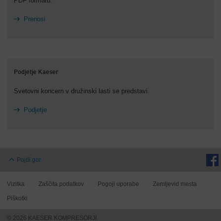
PDF formatu.
Prenosi
Podjetje Kaeser
Svetovni koncern v družinski lasti se predstavi.
Podjetje
Pojdi gor
Vizitka
Zaščita podatkov
Pogoji uporabe
Zemljevid mesta
Piškotki
© 2026 KAESER KOMPRESORJI