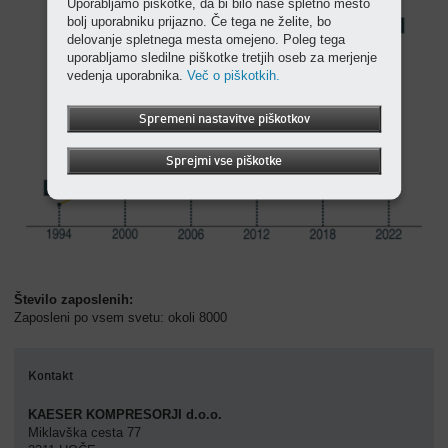
Uporabljamo piškotke, da bi bilo naše spletno mesto
bolj uporabniku prijazno. Če tega ne želite, bo
delovanje spletnega mesta omejeno. Poleg tega
uporabljamo sledilne piškotke tretjih oseb za merjenje
vedenja uporabnika.
Več o piškotkih.
Spremeni nastavitve piškotkov
Sprejmi vse piškotke
Število zaposlenih:
Zaposleni po vsem svetu: okoli 8000
Kontakt
KAESER KOMPRESORJI d.o.o.
Miklavška cesta 77