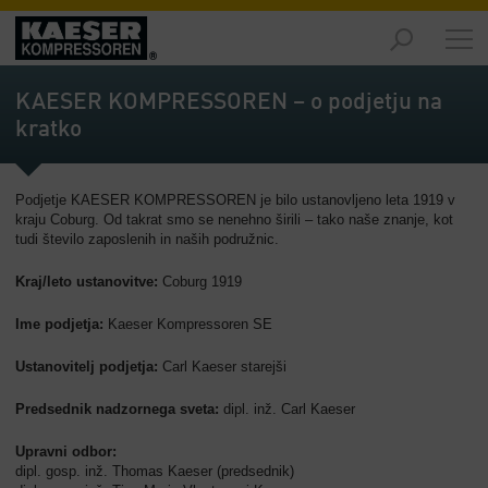
Izdelki
-
KAESER KOMPRESSOREN – o podjetju na
Pregled
kratko
Rešitve
-
Podjetje KAESER KOMPRESSOREN je bilo ustanovljeno leta 1919 v
Pregled
kraju Coburg. Od takrat smo se nenehno širili – tako naše znanje, kot
tudi število zaposlenih in naših podružnic.
Servis
-
Kraj/leto ustanovitve:
Coburg 1919
Pregled
Ime podjetja:
Kaeser Kompressoren SE
Podjetje
-
Ustanovitelj podjetja:
Carl Kaeser starejši
Pregled
Predsednik nadzornega sveta:
dipl. inž. Carl Kaeser
Upravni odbor:
dipl. gosp. inž. Thomas Kaeser (predsednik)