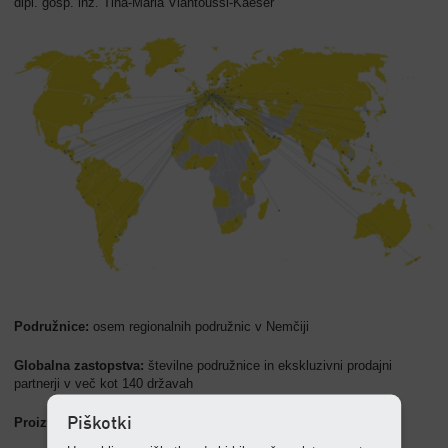
dipl. gosp. inž. Tina-Maria Vlantoussi-Kaeser
Podružnice:
osem regionalnih podružnic v Nemčiji
Globalna zastopstva:
številne podružnice in ekskluzivni prodajni
partnerji v več kot 140 državah
Piškotki
Proizvodni sedeži:
Coburg (glavni obrat), Gera in Göttingen